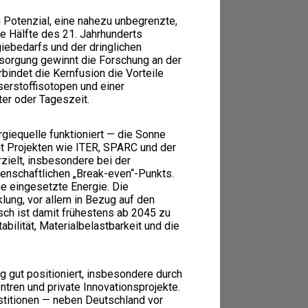
m Potenzial, eine nahezu unbegrenzte,
e Hälfte des 21. Jahrhunderts
iebedarfs und der dringlichen
rsorgung gewinnt die Forschung an der
indet die Kernfusion die Vorteile
erstoffisotopen und einer
er oder Tageszeit.
giequelle funktioniert — die Sonne
it Projekten wie ITER, SPARC und der
rzielt, insbesondere bei der
enschaftlichen „Break-even“-Punkts.
e eingesetzte Energie. Die
klung, vor allem in Bezug auf den
sch ist damit frühestens ab 2045 zu
bilität, Materialbelastbarkeit und die
 gut positioniert, insbesondere durch
ntren und private Innovationsprojekte.
stitionen — neben Deutschland vor