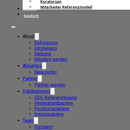
Kuratorium
Mitarbeiter Referenzmodell
Kontakt
Deutsch
About
Referenzen
Entstehung
Satzung
Mitglied werden
Aktuelles
Newsletter
Partner
Partner werden
Publikationen
GES-Referenzlösung
Hintergrundpapiere
Positionspapiere
Impulspapiere
Team
Vorstand