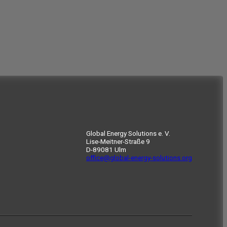
Global Energy Solutions e. V.
Lise-Meitner-Straße 9
D-89081 Ulm
office@global-energy-solutions.org