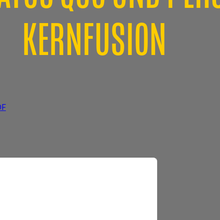
KERNFUSION
DF