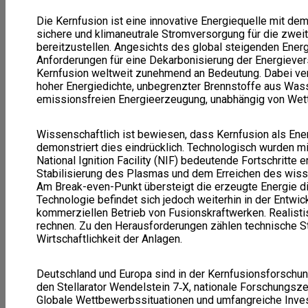
Die Kernfusion ist eine innovative Energiequelle mit de
sichere und klimaneutrale Stromversorgung für die zweit
bereitzustellen. Angesichts des global steigenden Energ
Anforderungen für eine Dekarbonisierung der Energieve
Kernfusion weltweit zunehmend an Bedeutung. Dabei verb
hoher Energiedichte, unbegrenzter Brennstoffe aus Wass
emissionsfreien Energieerzeugung, unabhängig von Wett
Wissenschaftlich ist bewiesen, dass Kernfusion als Ener
demonstriert dies eindrücklich. Technologisch wurden m
National Ignition Facility (NIF) bedeutende Fortschritte e
Stabilisierung des Plasmas und dem Erreichen des wiss
Am Break-even-Punkt übersteigt die erzeugte Energie di
Technologie befindet sich jedoch weiterhin in der Entwic
kommerziellen Betrieb von Fusionskraftwerken. Realisti
rechnen. Zu den Herausforderungen zählen technische Sta
Wirtschaftlichkeit der Anlagen.
Deutschland und Europa sind in der Kernfusionsforschung
den Stellarator Wendelstein 7‑X, nationale Forschungsze
Globale Wettbe­werbssituationen und umfangreiche Inve