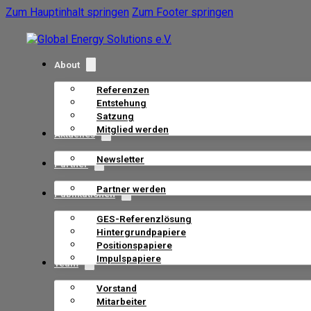
Zum Hauptinhalt springen
Zum Footer springen
About
Referenzen
Entstehung
Satzung
Mitglied werden
Aktuelles
Newsletter
Partner
Partner werden
Publikationen
GES-Referenzlösung
Hintergrundpapiere
Positionspapiere
Impulspapiere
Team
Vorstand
Mitarbeiter