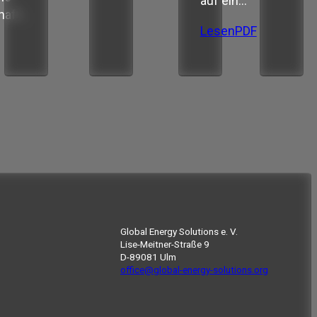
auf ein…
haft…
Lesen
PDF
Global Energy Solutions e. V.
Lise-Meitner-Straße 9
D-89081 Ulm
office@global-energy-solutions.org