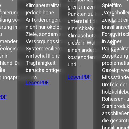
e
Klimaneutralität stellt
Spielfilm
greift in zentralen
n
ionierung und
jedoch hohe
„Verscholle
Punkten zu kurz. Sie
f
kung sowie
Anforderungen, da sie
zeichnet ein
unterstellt der Studie
erung in einem
nicht nur ökologische
brasilianis
eine Abkehr vom
d
u
Ziele, sondern auch
Forstwirtsc
Klimaschutz, obwohl
mmenden
Versorgungssicherheit,
in seiner
diese in Wahrheit nur
e
geologischen
Systemresilienz und
Pauschalitä
einen anderen, stärker
r in
wirtschaftliche
Zuspitzung
kostenorientierten
hland. Das
Tragfähigkeit
problematis
und…
e
ale
berücksichtigen…
Gezeigt we
Lesen
PDF
rgungsprogramm
Missstände
Lesen
PDF
Umfeld der
holzkohleba
PDF
Roheisen- 
Stahlprodukt
anschließen
die gesamt
brasilianisc