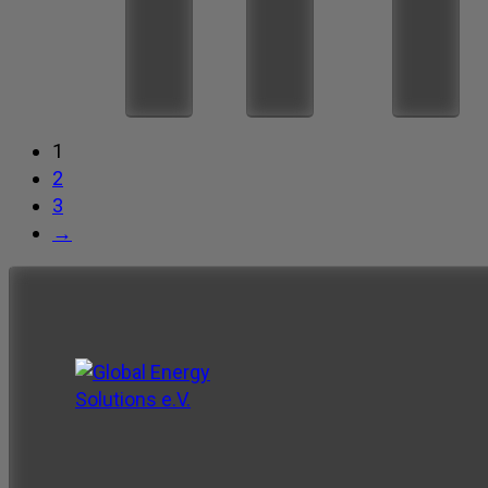
1
2
3
→