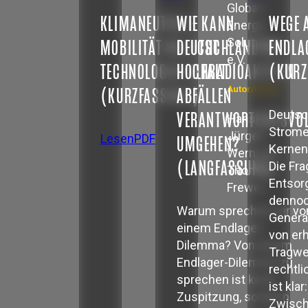
Global
KLIMANEUTRALE
WIE KANN
WEGE 
Energy
MOBILITÄT BRAUCHT
DEUTSCHLAND MIT
Solutions
ENDLA
e.V.
TECHNOLOGIEVIELFALT
HOCHRADIOAKTIVEN
(KURZ
(KURZFASSUNG)
ABFÄLLEN
Autor/innen:
Deutsc
VERANTWORTUNGSVO
Hans
Strome
Jürgen
Lesen
PDF
UMGEHEN?
Kernen
Wernicke,
(LANGFASSUNG)
Die Fra
Thomas
Entsor
Frewer
dennoc
Warum sprechen wir vo
Genera
einem Endlager-
von er
Dilemma? Von einem
Tragwe
Endlager-Dilemma zu
rechtl
sprechen ist keine
ist klar
Zuspitzung, sondern
Zwisch