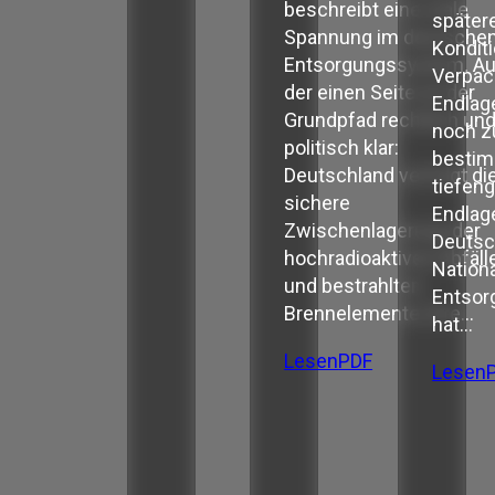
beschreibt eine reale
später
Spannung im deutsche
Kondit
Entsorgungssystem. Au
Verpac
der einen Seite ist der
Endlag
Grundpfad rechtlich un
noch z
politisch klar:
besti
Deutschland verfolgt di
tiefen
sichere
Endlage
Zwischenlagerung der
Deutsc
hochradioaktiven Abfäll
Nation
und bestrahlten
Entso
Brennelemente, ihre…
hat…
Lesen
PDF
Lesen