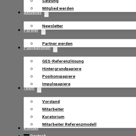
Satzung
Mitglied werden
Aktuelles
Newsletter
Partner
Partner werden
Publikationen
GES-Referenzlösung
Hintergrundpapiere
Positionspapiere
Impulspapiere
Team
Vorstand
Mitarbeiter
Kuratorium
Mitarbeiter Referenzmodell
Kontakt
Deutsch