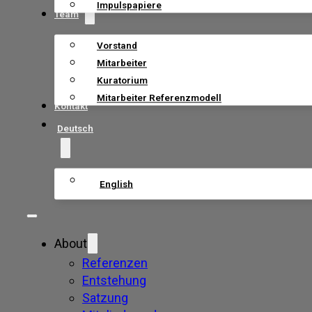
Impulspapiere
Team
Vorstand
Mitarbeiter
Kuratorium
Mitarbeiter Referenzmodell
Kontakt
Deutsch
English
About
Referenzen
Entstehung
Satzung