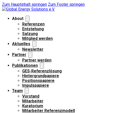
Zum Hauptinhalt springen
Zum Footer springen
About
Referenzen
Entstehung
Satzung
Mitglied werden
Aktuelles
Newsletter
Partner
Partner werden
Publikationen
GES-Referenzlösung
Hintergrundpapiere
Positionspapiere
Impulspapiere
Team
Vorstand
Mitarbeiter
Kuratorium
Mitarbeiter Referenzmodell