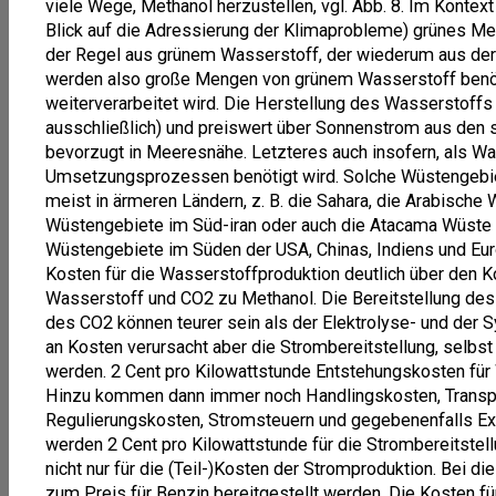
viele Wege, Methanol herzustellen, vgl. Abb. 8. Im Kontex
Blick auf die Adressierung der Klimaprobleme) grünes Me
der Regel aus grünem Wasserstoff, der wiederum aus der 
werden also große Mengen von grünem Wasserstoff benöt
weiterverarbeitet wird. Die Herstellung des Wasserstoffs 
ausschließlich) und preiswert über Sonnenstrom aus den
bevorzugt in Meeresnähe. Letzteres auch insofern, als W
Umsetzungsprozessen benötigt wird. Solche Wüstengebiete
meist in ärmeren Ländern, z. B. die Sahara, die Arabische
Wüstengebiete im Süd-iran oder auch die Atacama Wüste 
Wüstengebiete im Süden der USA, Chinas, Indiens und Eur
Kosten für die Wasserstoffproduktion deutlich über den K
Wasserstoff und CO2 zu Methanol. Die Bereitstellung des
des CO2 können teurer sein als der Elektrolyse- und der 
an Kosten verursacht aber die Strombereitstellung, selbst
werden. 2 Cent pro Kilowattstunde Entstehungskosten für
Hinzu kommen dann immer noch Handlingskosten, Transport,
Regulierungskosten, Stromsteuern und gegebenenfalls Exp
werden 2 Cent pro Kilowattstunde für die Strombereitste
nicht nur für die (Teil-)Kosten der Stromproduktion. Bei
zum Preis für Benzin bereitgestellt werden. Die Kosten f