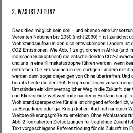
2. WAS IST ZU TUN?
Dass dies möglich sein soll – und ebenso eine Umsetzung
Vereinten Nationen bis 2050 (nicht 2030) – ist zunächst üb
Wohlstandsaufbau in den sich entwickelnden Ländern ist d
CO2-Emissionen. Wie Abb. 1 zeigt, drohen in Afrika (und
indischen Subkontinent) die entscheidenden CO2-Zuwächs
und uns in eine Klimakatastrophe führen werden, wenn ke
entstehen. Die Emissionen in den dortigen Ländern mit i
werden dann sogar diejenigen von China übertreffen. Und 
bereits heute die der USA, Europa und Japan zusammeng
Umständen ein klimaverträglicher Weg in die Zukunft, de
und Klimaschutz weltweit miteinander in Einklang bringt, r
Wohlstandsperspektive für alle ist dringend erforderlich, 
zu Bürgerkrieg oder gar Krieg drohen. Auch ist nur durch Wo
Weltbevölkerungsgröße zu erreichen. Ohne Wohlstandszuwa
Abb. 2 formulierten Zielsetzungen für tragfähige Zukunfts
Text vorgeschlagene Referenzlösung für die Zukunft im En