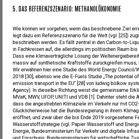
5. DAS REFERENZSZENARIO: METHANOLÖKONOMIE
Wie können wir vorgehen, wenn das beschriebene Ziel erre
legt dazu ein Referenzszenario für die Welt (vgl. [25]) z
beschrieben werden. Es fällt zentral in den Carbon-to-Liqu
in Fachkreisen auf, die allerdings im politischen Raum bi
Dass eine klimaverträgliche Lösung der Weltenergiebereitst
massiv auf synthetische Kraftstoffe zurückgreifen muss, t
Wir erwähnen hier eine Studie des World Energy Council/
2018 [30], ebenso wie die E-Fuels Studie „The potential of
emission transport in the EU“ [28] von ludwig bölkow sy
Agency). In dieselbe Richtung weist die gemeinsame Erk
MVaK, MWV, UFOP, UNITI und VDB [1]. Dahinter steht die All
dass die angestrebten Klimaziele im Verkehr nur mit CO2-
Glücklicherweise hat die Bundesregierung in ihrem Klima
eröffnet, und zwar über die bis Ende 2019 vorgesehene F
Wasserstoffstrategie (vgl. Papier Wasserstoff und Energi
Energie, Bundesministerium für Verkehr und digitale Infra
und Forschung, Bundesministerium für wirtschaftliche Zu