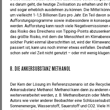
es darum geht, die heutige Zivilisation zu erhalten und ihr
und sogar erheblich ausdehnen zu können. Die Mittel könn
um vielleicht 1-1,5 Billionen Euro pro Jahr. Ein Teil davon
Aufforstungsprogramme sowie insbesondere in konseque
werden. Aufforstung kann rasch viele Negativemissionen e
das Risiko des Erreichens von Tipping-Points abzusenken.
das größte Risiko, mit dem die Menschheit im Klimabereich
solcher Punkt einmal überschritten ist, wird der Klimawand
passiert ist, kann uns noch immer etwas einfallen. Deshal
schon sehr viel Zeit nicht genutzt – oder mit wenig klugen
8. DIE ANKERSUBSTANZ METHANOL
Der Kern der Lösung im Referenzszenario ist die Recycli
Ankersubstanz Methanol. Methanol kann dann zu anderen e
weiterverarbeitet werden, z. B. Methanolbenzin oder Meth
Autors wie vieler anderer Beobachter eine Schlüsselsubsta
Sonnenenergie, Wasserstoff, Sauerstoff und CO2. Viele Hin