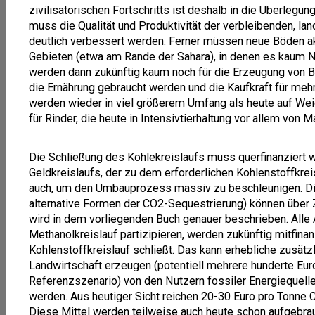
zivilisatorischen Fortschritts ist deshalb in die Überle
muss die Qualität und Produktivität der verbleibenden, la
deutlich verbessert werden. Ferner müssen neue Böden akt
Gebieten (etwa am Rande der Sahara), in denen es kaum N
werden dann zukünftig kaum noch für die Erzeugung von B
die Ernährung gebraucht werden und die Kaufkraft für meh
werden wieder in viel größerem Umfang als heute auf Wei
für Rinder, die heute in Intensivtierhaltung vor allem von 
Die Schließung des Kohlekreislaufs muss querfinanziert we
Geldkreislaufs, der zu dem erforderlichen Kohlenstoffkrei
auch, um den Umbauprozess massiv zu beschleunigen. Di
alternative Formen der CO2-Sequestrierung) können über 
wird in dem vorliegenden Buch genauer beschrieben. Alle 
Methanolkreislauf partizipieren, werden zukünftig mitfina
Kohlenstoffkreislauf schließt. Das kann erhebliche zusätzli
Landwirtschaft erzeugen (potentiell mehrere hunderte Euro
Referenzszenario) von den Nutzern fossiler Energiequelle
werden. Aus heutiger Sicht reichen 20-30 Euro pro Tonne 
Diese Mittel werden teilweise auch heute schon aufgebrau