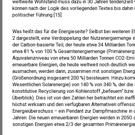
weltweite Wohlstand muss dazu in 30 Jahren tendenziell 
können nach der Logik des vorliegenden Textes bis dahin 
politischer Führung [15].
Was heißt das für die Energieseite? Selbst bei weiteren Eff
2 dargestellt, eine Verdoppelung der Nutzenergiemenge im
der Carbon-basierte Teil, der heute etwa 34 Milliarden T
etwa 81 % von 100 % Gesamtenergiemenge (Primärenergie)
Äquivalenzniveau von etwa 50 Milliarden Tonnen CO2-Em
erneuerbare Energien, die heute weltweit noch deutlich w
ausmachen, werden dann, zusammen mit sonstigen Energi
(Größenordnung insgesamt 200 %) beisteuern. Hinzu kommt
Wesentlichen Solarenergie) von 140 % von 340 %, der die 
konstitutive Recyclierung von Kohlenstoff „befeuern“ bzw. 
Überblick). Dies ist von den Zahlen her betrachtet ein inef
höchst wirksam und den verfügbaren Alternativen offensich
Energieüberschuss – ein Pendant zur Dampfmaschine in d
Jahren. Die neuen erneuerbaren Energien werden in 2050
sonstigen Energien etwa 2/3 der gesamten Primärenergie b