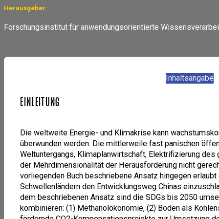
Herausgeber:
Forschungsinstitut für anwendungsorientierte Wissensverarbe
Inhaltsangabe
EINLEITUNG
Die weltweite Energie- und Klimakrise kann wachstumsk
überwunden werden. Die mittlerweile fast panischen öffen
Weltuntergangs, Klimaplanwirtschaft, Elektrifizierung de
der Mehrdimensionalität der Herausforderung nicht gerech
vorliegenden Buch beschriebene Ansatz hingegen erlaubt e
Schwellenländern den Entwicklungsweg Chinas einzuschla
dem beschriebenen Ansatz sind die SDGs bis 2050 umset
kombinieren: (1) Methanolökonomie, (2) Böden als Kohlens
fördernde CO2-Kompensationsprojekte zur Umsetzung de