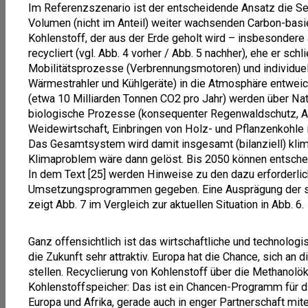
Im Referenzszenario ist der entscheidende Ansatz die Se
Volumen (nicht im Anteil) weiter wachsenden Carbon-basi
Kohlenstoff, der aus der Erde geholt wird – insbesondere 
recycliert (vgl. Abb. 4 vorher / Abb. 5 nachher), ehe er schl
Mobilitätsprozesse (Verbrennungsmotoren) und individu
Wärmestrahler und Kühlgeräte) in die Atmosphäre entweic
(etwa 10 Milliarden Tonnen CO2 pro Jahr) werden über Natu
biologische Prozesse (konsequenter Regenwaldschutz, A
Weidewirtschaft, Einbringen von Holz- und Pflanzenkohle 
Das Gesamtsystem wird damit insgesamt (bilanziell) kliman
Klimaproblem wäre dann gelöst. Bis 2050 können entsche
In dem Text [25] werden Hinweise zu den dazu erforderlic
Umsetzungsprogrammen gegeben. Eine Ausprägung der sic
zeigt Abb. 7 im Vergleich zur aktuellen Situation in Abb. 6.
Ganz offensichtlich ist das wirtschaftliche und technolog
die Zukunft sehr attraktiv. Europa hat die Chance, sich an 
stellen. Recyclierung von Kohlenstoff über die Methanol
Kohlenstoffspeicher: Das ist ein Chancen-Programm für di
Europa und Afrika, gerade auch in enger Partnerschaft mite