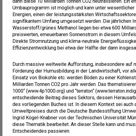
dann diese 10 Milliarden Tonnen CO2 neutralisieren. Ein e
Umbauprogramm ist möglich und kann unter wesentlicher B
Energien, einen der leistungsstärksten Wirtschaftssektore
signifikantem Umfang umgesetzt werden. Die jährlichen In
Wasserstoff/grünes Methanol liegen bei etwa 600 Milliarde
preiswerten, erneuerbaren Sonnenstrom in diesem Umfeld b
Direkte Stromnutzung und klima-neutrale Energieflüssigke
Effizienzentwicklung bei etwa der Hälfte der dann insges
Durch massive weltweite Aufforstung, insbesondere auf m
Förderung der Humusbildung in der Landwirtschaft, vor al
Einsatz von Biokohle etc. werden Böden zu einer Kohlenst
Milliarden Tonnen CO2 pro Jahr werden. Das thematisieren m
1000“ (www.4p1000.org) und “terraton“ (www.terraton.indig
entscheidende Beitrag dieses Sektors, dessen Herausar
des vorliegenden Buches ist. In diesem Kontext sei auch
Umweltpreises durch die Deutsche Bundesstiftung Umwelt 
Ingrid Kögel-Knabner von der Technischen Universität Mün
diese Thematik bearbeitet. An dieser Stelle kann und muss
Entscheidendes passieren.