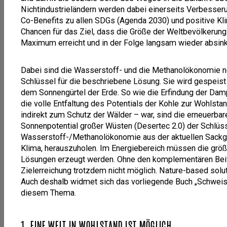
Nichtindustrieländern werden dabei einerseits Verbesser
Co-Benefits zu allen SDGs (Agenda 2030) und positive Kli
Chancen für das Ziel, dass die Größe der Weltbevölkerung
Maximum erreicht und in der Folge langsam wieder absink
Dabei sind die Wasserstoff- und die Methanolökonomie n
Schlüssel für die beschriebene Lösung. Sie wird gespeis
dem Sonnengürtel der Erde. So wie die Erfindung der Dam
die volle Entfaltung des Potentials der Kohle zur Wohlst
indirekt zum Schutz der Wälder – war, sind die erneuerba
Sonnenpotential großer Wüsten (Desertec 2.0) der Schlüss
Wasserstoff-/Methanolökonomie aus der aktuellen Sackga
Klima, herauszuholen. Im Energiebereich müssen die größ
Lösungen erzeugt werden. Ohne den komplementären Beit
Zielerreichung trotzdem nicht möglich. Nature-based solut
Auch deshalb widmet sich das vorliegende Buch „Schweis
diesem Thema.
1. EINE WELT IN WOHLSTAND IST MÖGLICH