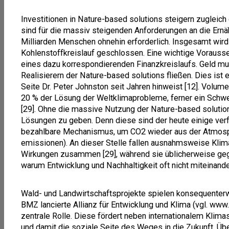
Investitionen in Nature-based solutions steigern zugleich 
sind für die massiv steigenden Anforderungen an die Ernäh
Milliarden Menschen ohnehin erforderlich. Insgesamt wi
Kohlenstoffkreislauf geschlossen. Eine wichtige Vorausse
eines dazu korrespondierenden Finanzkreislaufs. Geld m
Realisierern der Nature-based solutions fließen. Dies ist
Seite Dr. Peter Johnston seit Jahren hinweist [12]. Volu
20 % der Lösung der Weltklimaprobleme, ferner ein Schw
[29]. Ohne die massive Nutzung der Nature-based solution
Lösungen zu geben. Denn diese sind der heute einige ver
bezahlbare Mechanismus, um CO2 wieder aus der Atmosp
emissionen). An dieser Stelle fallen ausnahmsweise Kli
Wirkungen zusammen [29], während sie üblicherweise gege
warum Entwicklung und Nachhaltigkeit oft nicht miteinand
Wald- und Landwirtschaftsprojekte spielen konsequenterw
BMZ lancierte Allianz für Entwicklung und Klima (vgl. www.
zentrale Rolle. Diese fördert neben internationalem Klim
und damit die soziale Seite des Weges in die Zukunft. Übe