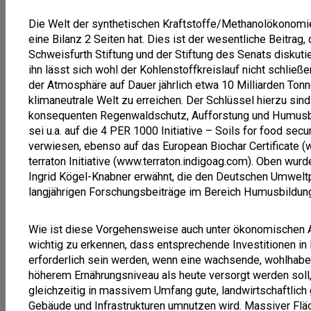
Die Welt der synthetischen Kraftstoffe/Methanolökonomie
eine Bilanz 2 Seiten hat. Dies ist der wesentliche Beitrag
Schweisfurth Stiftung und der Stiftung des Senats diskutier
ihn lässt sich wohl der Kohlenstoffkreislauf nicht schli
der Atmosphäre auf Dauer jährlich etwa 10 Milliarden To
klimaneutrale Welt zu erreichen. Der Schlüssel hierzu sin
konsequenten Regenwaldschutz, Aufforstung und Humusbil
sei u.a. auf die 4 PER 1000 Initiative – Soils for food se
verwiesen, ebenso auf das European Biochar Certificate (
terraton Initiative (www.terraton.indigoag.com). Oben wurde
Ingrid Kögel-Knabner erwähnt, die den Deutschen Umweltpr
langjährigen Forschungsbeiträge im Bereich Humusbildung,
Wie ist diese Vorgehensweise auch unter ökonomischen A
wichtig zu erkennen, dass entsprechende Investitionen in
erforderlich sein werden, wenn eine wachsende, wohlhabe
höherem Ernährungsniveau als heute versorgt werden soll,
gleichzeitig in massivem Umfang gute, landwirtschaftlich 
Gebäude und Infrastrukturen umnutzen wird. Massiver Flä