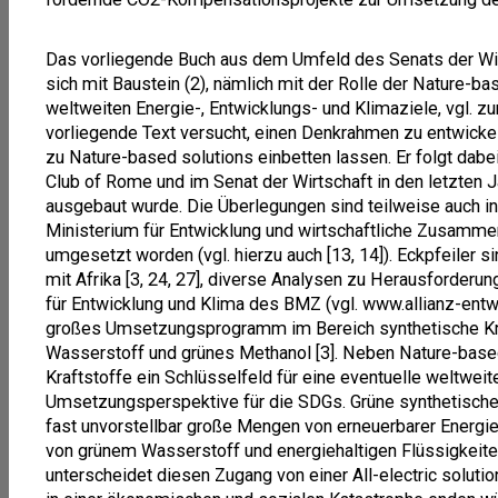
Das vorliegende Buch aus dem Umfeld des Senats der Wirt
sich mit Baustein (2), nämlich mit der Rolle der Nature-ba
weltweiten Energie-, Entwicklungs- und Klimaziele, vgl. z
vorliegende Text versucht, einen Denkrahmen zu entwickel
zu Nature-based solutions einbetten lassen. Er folgt dabei
Club of Rome und im Senat der Wirtschaft in den letzten 
ausgebaut wurde. Die Überlegungen sind teilweise auch 
Ministerium für Entwicklung und wirtschaftliche Zusamme
umgesetzt worden (vgl. hierzu auch [13, 14]). Eckpfeiler s
mit Afrika [3, 24, 27], diverse Analysen zu Herausforderun
für Entwicklung und Klima des BMZ (vgl. www.allianz-entwi
großes Umsetzungsprogramm im Bereich synthetische Kra
Wasserstoff und grünes Methanol [3]. Neben Nature-based
Kraftstoffe ein Schlüsselfeld für eine eventuelle weltweit
Umsetzungsperspektive für die SDGs. Grüne synthetische
fast unvorstellbar große Mengen von erneuerbarer Energie
von grünem Wasserstoff und energiehaltigen Flüssigkeite
unterscheidet diesen Zugang von einer All-electric solutio