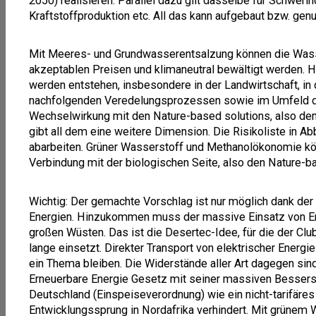
2050) realisieren. Parallel dazu gilt dasselbe für Schweri
Kraftstoffproduktion etc. All das kann aufgebaut bzw. gen
Mit Meeres- und Grundwasserentsalzung können die Was
akzeptablen Preisen und klimaneutral bewältigt werden. H
werden entstehen, insbesondere in der Landwirtschaft, in 
nachfolgenden Veredelungsprozessen sowie im Umfeld d
Wechselwirkung mit den Nature-based solutions, also d
gibt all dem eine weitere Dimension. Die Risikoliste in Abb
abarbeiten. Grüner Wasserstoff und Methanolökonomie kö
Verbindung mit der biologischen Seite, also den Nature-bas
Wichtig: Der gemachte Vorschlag ist nur möglich dank der 
Energien. Hinzukommen muss der massive Einsatz von En
großen Wüsten. Das ist die Desertec-Idee, für die der Cl
lange einsetzt. Direkter Transport von elektrischer Energie
ein Thema bleiben. Die Widerstände aller Art dagegen sin
Erneuerbare Energie Gesetz mit seiner massiven Besserst
Deutschland (Einspeiseverordnung) wie ein nicht-tarifä
Entwicklungssprung in Nordafrika verhindert. Mit grüne