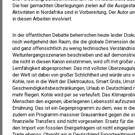
Die hier gemachten Überlegungen zielen auf die Ausgestal
Aktivitäten in Nordafrika sind in Vorbereitung. Der Autor
in diesen Arbeiten involviert.
In der öffentlichen Debatte beherrschen heute leider Disk
noch weitgehend den Raum, die die globale Dimension de
und ganz offensichtlich zu wenig technisches Verständni
Weltuntergangsszenarien beschrieben und auf demonstriere
die nicht in diesen Kanon einstimmen, wird oft mit große
Lernfähigkeit abgesprochen. Das mit vollster Überzeugu
der Welt ist dabei von großer Schlichtheit und würde uns 
Kohle, rein in die Welt der Elektroautos, Smart Grids, Umst
Geschwindigkeitsbeschränkungen, Urlaub in Deutschland m
mehr fliegen. Kohle wird per se verteufelt. Das Klimapro
Menschen den eigenen, überlegenen Lebensstil aufzuzwi
Ernährung. Das ist ein Gegenprogramm zu dem, was in die
zudem ein Programm massiver Grausamkeit gegen die sic
finanzielle Transfers sind nicht vorgesehen. Ersatz für di
den Import von fossilen Energieträgern ist nicht eingeplant.
Trade ebenso. Obwohl wir in Deutschland Exportweltmeister