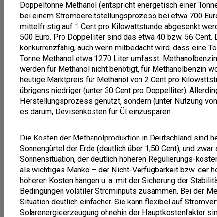
Doppeltonne Methanol (entspricht energetisch einer Tonne
bei einem Strombereitstellungsprozess bei etwa 700 Euro
mittelfristig auf 1 Cent pro Kilowattstunde abgesenkt wer
500 Euro. Pro Doppelliter sind das etwa 40 bzw. 56 Cent.
konkurrenzfähig, auch wenn mitbedacht wird, dass eine To
Tonne Methanol etwa 1270 Liter umfasst. Methanolbenzin 
werden für Methanol nicht benötigt, für Methanolbenzin wo
heutige Marktpreis für Methanol von 2 Cent pro Kilowattstu
übrigens niedriger (unter 30 Cent pro Doppelliter). Allerdin
Herstellungsprozess genutzt, sondern (unter Nutzung vo
es darum, Devisenkosten für Öl einzusparen.
Die Kosten der Methanolproduktion in Deutschland sind h
Sonnengürtel der Erde (deutlich über 1,50 Cent), und zwar
Sonnensituation, der deutlich höheren Regulierungs-kost
als wichtiges Manko – der Nicht-Verfügbarkeit bzw. der h
höheren Kosten hängen u. a. mit der Sicherung der Stabil
Bedingungen volatiler Strominputs zusammen. Bei der Meth
Situation deutlich einfacher. Sie kann flexibel auf Stromver
Solarenergieerzeugung ohnehin der Hauptkostenfaktor sin