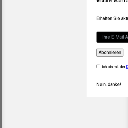
Erhalten Sie ak
Abonnieren
Ich bin mit der
D
Nein, danke!