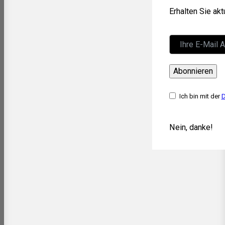
Erhalten Sie ak
Abonnieren
Ich bin mit der
D
Nein, danke!