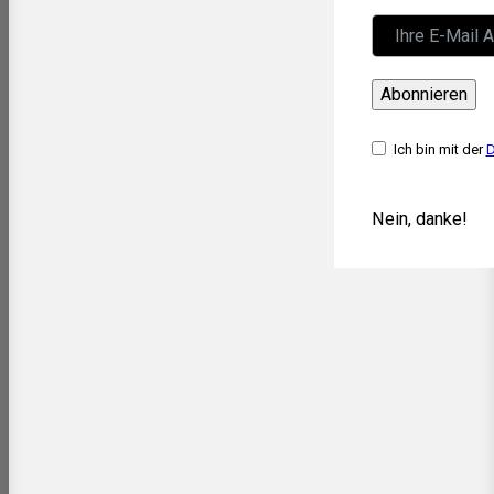
Abonnieren
Ich bin mit der
D
Nein, danke!