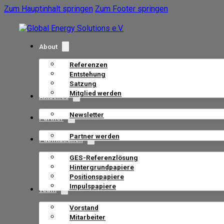
Zum Hauptinhalt springen
Zum Footer springen
About
Referenzen
Entstehung
Satzung
Mitglied werden
Aktuelles
Newsletter
Partner
Partner werden
Publikationen
GES-Referenzlösung
Hintergrundpapiere
Positionspapiere
Impulspapiere
Team
Vorstand
Mitarbeiter