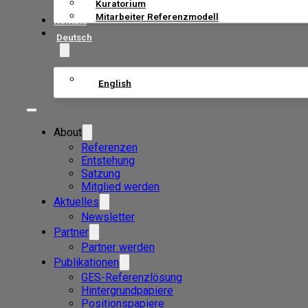
Kuratorium
Mitarbeiter Referenzmodell
Kontakt
Deutsch
English
About
Referenzen
Entstehung
Satzung
Mitglied werden
Aktuelles
Newsletter
Partner
Partner werden
Publikationen
GES-Referenzlösung
Hintergrundpapiere
Positionspapiere