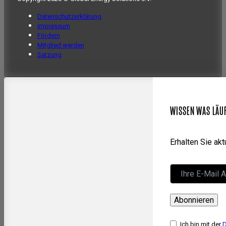
Datenschutzerklärung
Impressum
Fördern
Mitglied werden
Satzung
WISSEN WAS LÄU
Erhalten Sie ak
Abonnieren
Ich bin mit der
D