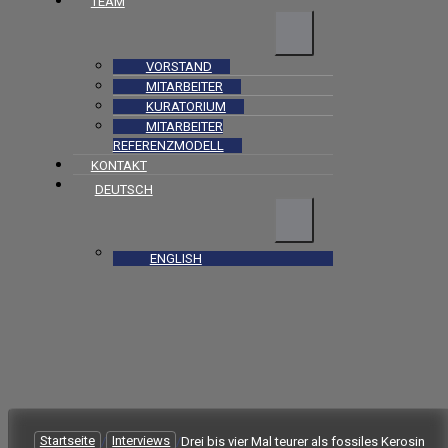
TEAM
VORSTAND
MITARBEITER
KURATORIUM
MITARBEITER
REFERENZMODELL
KONTAKT
DEUTSCH
ENGLISH
Startseite
/
Interviews
/
Drei bis vier Mal teurer als fossiles Kerosin