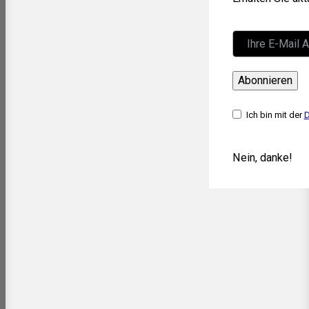
Abonnieren
Ich bin mit der
D
Nein, danke!