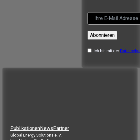
Abonnieren
Ich bin mit der
Datenschut
Publikationen
News
Partner
Global Energy Solutions e. V.