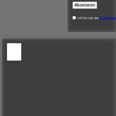
Abonnieren
Ich bin mit der
Datenschut
5
JUN
2026