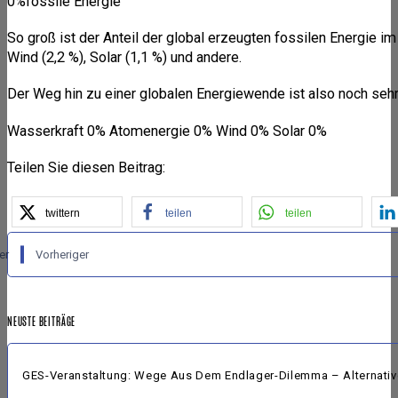
0%fossile Energie
So groß ist der Anteil der global erzeugten fossilen Energie 
Wind (2,2 %), Solar (1,1 %) und andere.
Der Weg hin zu einer globalen Energiewende ist also noch sehr
Wasserkraft 0% Atomenergie 0% Wind 0% Solar 0%
Teilen Sie diesen Beitrag:
twittern
teilen
teilen
er
Vorheriger
NEUSTE BEITRÄGE
GES-Veranstaltung: Wege Aus Dem Endlager-Dilemma – Alternative