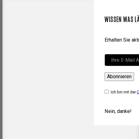
WISSEN WAS L
Erhalten Sie ak
Abonnieren
Ich bin mit der
D
Nein, danke!