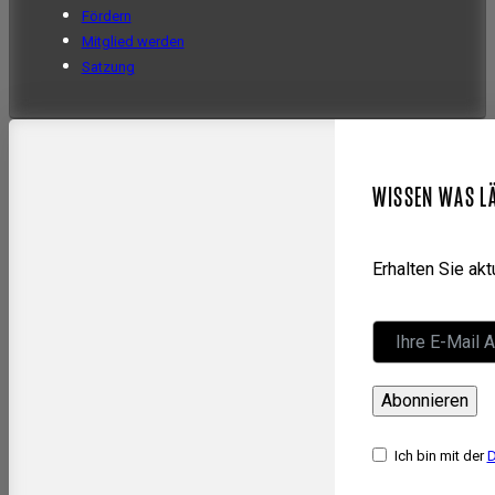
Fördern
Mitglied werden
Satzung
WISSEN WAS L
Erhalten Sie ak
Abonnieren
Ich bin mit der
D