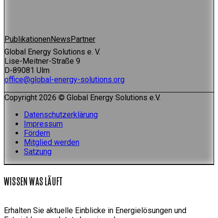
Publikationen
News
Partner
Global Energy Solutions e. V.
Lise-Meitner-Straße 9
D-89081 Ulm
office@global-energy-solutions.org
Copyright 2026 © Global Energy Solutions e.V.
Datenschutzerklärung
Impressum
Fördern
Mitglied werden
Satzung
WISSEN WAS LÄUFT
Erhalten Sie aktuelle Einblicke in Energielösungen und