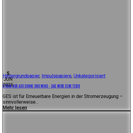
5
Hintergrundpapier
,
Impulspapiere
,
Unkategorisiert
JUN
2026
STROM NUR AUS SONNE UND WIND – DAS WIRD SEHR TEUER
GES ist für Erneuerbare Energien in der Stromerzeugung –
sinnvollerweise…
Mehr lesen