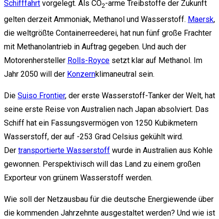
Schifffahrt
vorgelegt. Als CO
-arme Treibstoffe der Zukunft
2
gelten derzeit Ammoniak, Methanol und Wasserstoff.
Maersk
,
die weltgrößte Containerreederei, hat nun fünf große Frachter
mit Methanolantrieb in Auftrag gegeben. Und auch der
Motorenhersteller
Rolls-Royce
setzt klar auf Methanol. Im
Jahr 2050 will der
Konzern
klimaneutral sein.
Die
Suiso Frontier
, der erste Wasserstoff-Tanker der Welt, hat
seine erste Reise von Australien nach Japan absolviert. Das
Schiff hat ein Fassungsvermögen von 1250 Kubikmetern
Wasserstoff, der auf -253 Grad Celsius gekühlt wird.
Der
transportierte Wasserstoff
wurde in Australien aus Kohle
gewonnen. Perspektivisch will das Land zu einem großen
Exporteur von grünem Wasserstoff werden.
Wie soll der Netzausbau für die deutsche Energiewende über
die kommenden Jahrzehnte ausgestaltet werden? Und wie ist