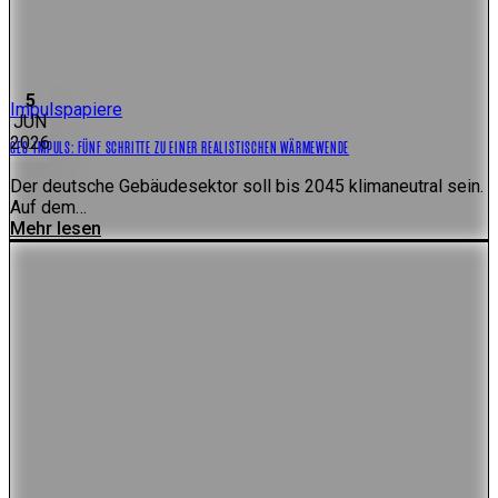
5
Impulspapiere
JUN
2026
GES-IMPULS: FÜNF SCHRITTE ZU EINER REALISTISCHEN WÄRMEWENDE
Der deutsche Gebäudesektor soll bis 2045 klimaneutral sein.
Auf dem…
Mehr lesen