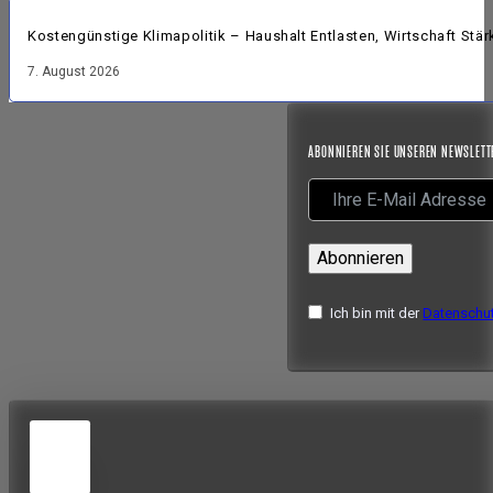
Kostengünstige Klimapolitik – Haushalt Entlasten, Wirtschaft Stär
7. August 2026
ABONNIEREN SIE UNSEREN NEWSLETT
Abonnieren
Ich bin mit der
Datenschut
5
JUN
2026