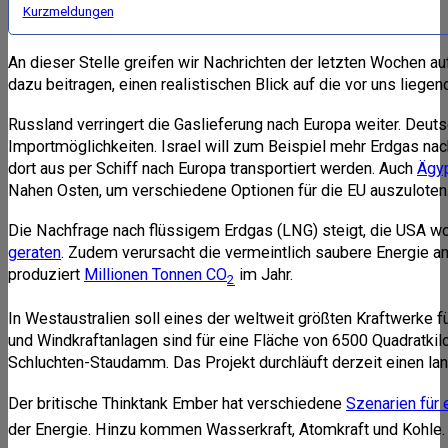
Kurzmeldungen
An dieser Stelle greifen wir Nachrichten der letzten Wochen a
dazu beitragen, einen realistischen Blick auf die vor uns lieg
Russland verringert die Gaslieferung nach Europa weiter. Deuts
Importmöglichkeiten. Israel will zum Beispiel mehr Erdgas na
dort aus per Schiff nach Europa transportiert werden. Auch
Ägy
Nahen Osten, um verschiedene Optionen für die EU auszuloten
Die Nachfrage nach flüssigem Erdgas (LNG) steigt, die USA wol
geraten
. Zudem verursacht die vermeintlich saubere Energie a
produziert
Millionen Tonnen CO
im Jahr.
2
In Westaustralien soll eines der weltweit größten Kraftwerke f
und Windkraftanlagen sind für eine Fläche von 6500 Quadratkil
Schluchten-Staudamm. Das Projekt durchläuft derzeit einen 
Der britische Thinktank Ember hat verschiedene
Szenarien für 
der Energie. Hinzu kommen Wasserkraft, Atomkraft und Kohle.