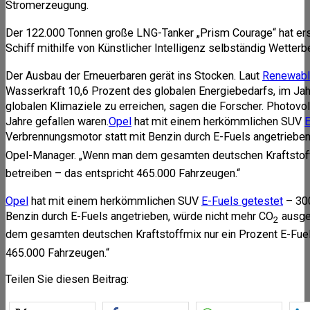
Stromerzeugung.
Der 122.000 Tonnen große LNG-Tanker „Prism Courage“ hat ers
Schiff mithilfe von Künstlicher Intelligenz selbständig Wett
Der Ausbau der Erneuerbaren gerät ins Stocken. Laut
Renewable
Wasserkraft 10,6 Prozent des globalen Energiebedarfs, im Jah
globalen Klimaziele zu erreichen, sagen die Forscher. Photov
Jahre gefallen waren.
Opel
hat mit einem herkömmlichen SUV
E
Verbrennungsmotor statt mit Benzin durch E-Fuels angetrieben
Opel-Manager. „Wenn man dem gesamten deutschen Kraftstoffm
betreiben – das entspricht 465.000 Fahrzeugen.“
Opel
hat mit einem herkömmlichen SUV
E-Fuels getestet
– 300
Benzin durch E-Fuels angetrieben, würde nicht mehr CO
ausge
2
dem gesamten deutschen Kraftstoffmix nur ein Prozent E-Fue
465.000 Fahrzeugen.“
Teilen Sie diesen Beitrag: