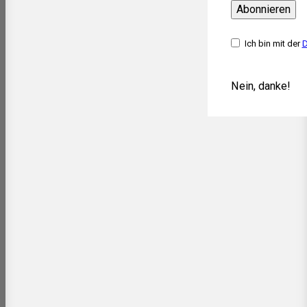
Abonnieren
Ich bin mit der
D
Nein, danke!