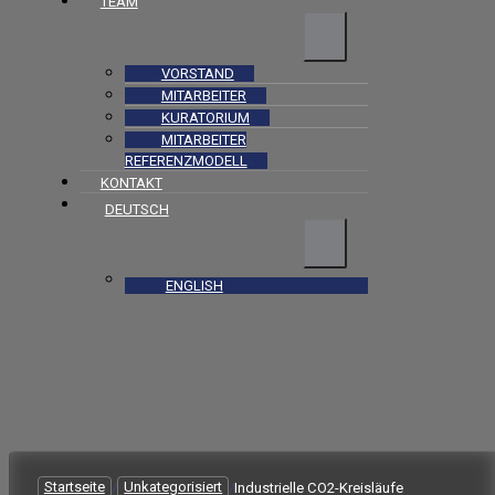
TEAM
VORSTAND
MITARBEITER
KURATORIUM
MITARBEITER
REFERENZMODELL
KONTAKT
DEUTSCH
ENGLISH
Startseite
/
Unkategorisiert
/
Industrielle CO2-Kreisläufe