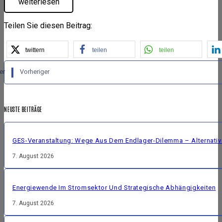
weiterlesen
Teilen Sie diesen Beitrag:
twittern
teilen
teilen
er
Vorheriger
NEUSTE BEITRÄGE
GES-Veranstaltung: Wege Aus Dem Endlager-Dilemma – Alternative
7. August 2026
Energiewende Im Stromsektor Und Strategische Abhängigkeiten
7. August 2026