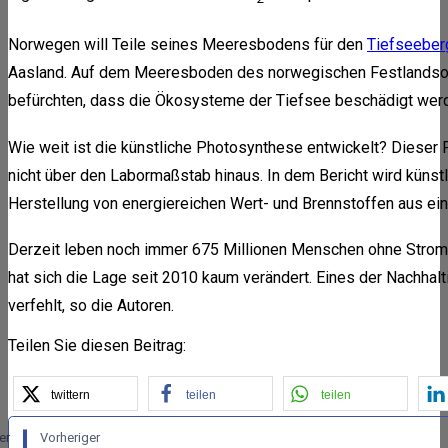
Norwegen will Teile seines Meeresbodens für den
Tiefseeber
Aasland. Auf dem Meeresboden des norwegischen Festlandsock
befürchten, dass die Ökosysteme der Tiefsee beschädigt wer
Wie weit ist die künstliche Photosynthese entwickelt? Dieser 
nicht über den Labormaßstab hinaus. In dem Bericht wird künst
Herstellung von energiereichen Wert- und Brennstoffen aus ein
Derzeit leben noch immer 675 Millionen Menschen ohne Strom,
hat sich die Lage seit 2010 kaum verändert. Eines der Nachhal
verfehlt, so die Autoren.
Teilen Sie diesen Beitrag:
twittern
teilen
teilen
er
Vorheriger