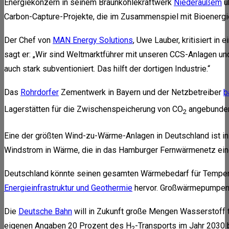
Energiekonzern in seinem Braunkohlekraftwerk
Niederaußem
ü
Carbon-Capture-Projekte, die im Zusammenspiel mit Bioenergi
Der Chef von
MAN Energy Solutions
, Uwe Lauber, kritisiert in
sagt er: „Wir sind Weltmarktführer mit unseren CCS-Anlagen und k
auch stark subventioniert. Das hilft der dortigen Industrie.“
Das
Rohrdorfer
Zementwerk in Bayern und der Netzbetreiber
b
Lagerstätten für die Zwischenspeicherung von CO
angebunden
2
Eine der größten Wind-zu-Wärme-Anlagen in Deutschland ist in
Windstrom in Wärme, die in das Hamburger Fernwärmenetz eing
Deutschland könnte seinen gesamten Wärmebedarf für Tempera
Energieinfrastruktur und Geothermie
hervor. Großwärmepumpen z
Die
Deutsche Bahn
will in Zukunft große Mengen Wasserstoff tr
eigenen Angaben 20 Prozent des H
-Transports im Jahr 2030 
2