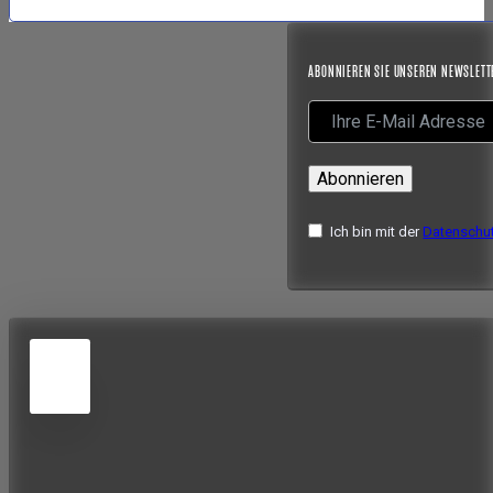
ABONNIEREN SIE UNSEREN NEWSLETT
Abonnieren
Ich bin mit der
Datenschut
5
JUN
2026