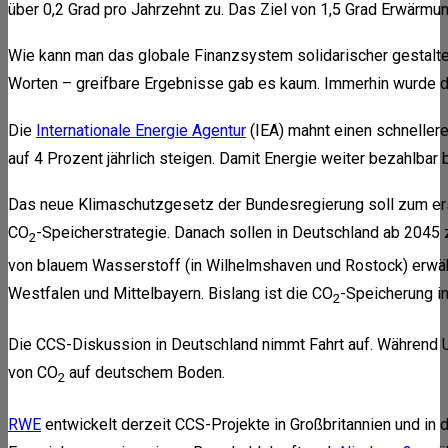
über 0,2 Grad pro Jahrzehnt zu. Das Ziel von 1,5 Grad Erwärmung
Wie kann man das globale Finanzsystem solidarischer gestalt
Worten – greifbare Ergebnisse gab es kaum. Immerhin wurde da
Die
Internationale Energie Agentur
(IEA) mahnt einen schnelleren
auf 4 Prozent jährlich steigen. Damit Energie weiter bezahlbar 
Das neue Klimaschutzgesetz der Bundesregierung soll zum erst
CO
-Speicherstrategie. Danach sollen in Deutschland ab 2045
2
von blauem Wasserstoff (in Wilhelmshaven und Rostock) erwäh
Westfalen und Mittelbayern. Bislang ist die CO
-Speicherung in
2
Die CCS-Diskussion in Deutschland nimmt Fahrt auf. Während
von CO
auf deutschem Boden.
2
RWE
entwickelt derzeit CCS-Projekte in Großbritannien und in d