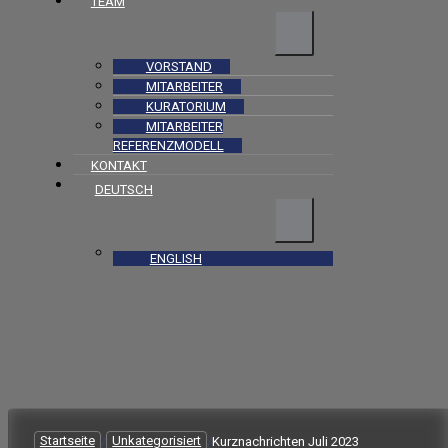
TEAM
VORSTAND
MITARBEITER
KURATORIUM
MITARBEITER
REFERENZMODELL
KONTAKT
DEUTSCH
ENGLISH
Startseite
/
Unkategorisiert
/
Kurznachrichten Juli 2023