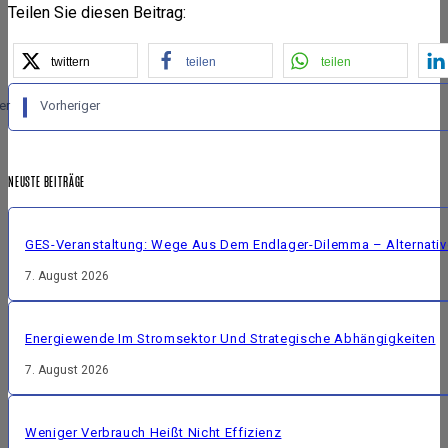
Teilen Sie diesen Beitrag:
twittern
teilen
teilen
er
Vorheriger
NEUSTE BEITRÄGE
GES-Veranstaltung: Wege Aus Dem Endlager-Dilemma – Alternative
7. August 2026
Energiewende Im Stromsektor Und Strategische Abhängigkeiten
7. August 2026
Weniger Verbrauch Heißt Nicht Effizienz