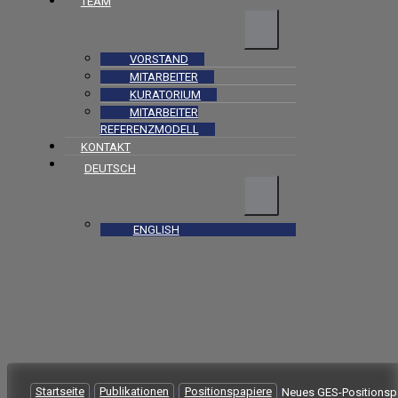
TEAM
VORSTAND
MITARBEITER
KURATORIUM
MITARBEITER
REFERENZMODELL
KONTAKT
DEUTSCH
ENGLISH
Startseite
/
Publikationen
/
Positionspapiere
/
Neues GES-Positionsp