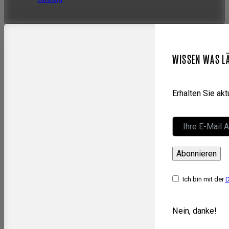
WISSEN WAS L
Erhalten Sie ak
Abonnieren
Ich bin mit der
D
Nein, danke!