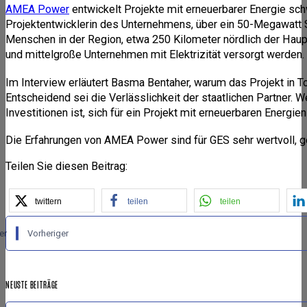
AMEA Power
entwickelt Projekte mit erneuerbarer Energie schw
Projektentwicklerin des Unternehmens, über ein 50-Megawatt So
Menschen in der Region, etwa 250 Kilometer nördlich der Haup
und mittelgroße Unternehmen mit Elektrizität versorgt werden.
Im Interview erläutert Basma Bentaher, warum das Projekt in To
Entscheidend sei die Verlässlichkeit der staatlichen Partner. 
Investitionen ist, sich für ein Projekt mit erneuerbaren Energi
Die Erfahrungen von AMEA Power sind für GES sehr wertvoll, g
Teilen Sie diesen Beitrag:
twittern
teilen
teilen
er
Vorheriger
NEUSTE BEITRÄGE