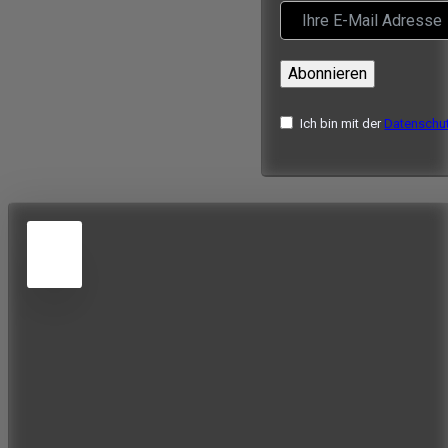
Abonnieren
Ich bin mit der
Datenschut
5
JUN
2026