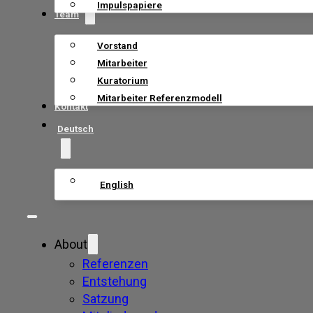
Impulspapiere
Team
Vorstand
Mitarbeiter
Kuratorium
Mitarbeiter Referenzmodell
Kontakt
Deutsch
English
About
Referenzen
Entstehung
Satzung