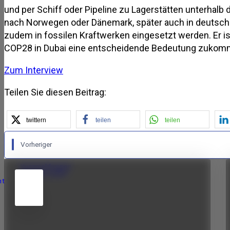
und per Schiff oder Pipeline zu Lagerstätten unterhalb
nach Norwegen oder Dänemark, später auch in deutschen
zudem in fossilen Kraftwerken eingesetzt werden. Er 
COP28 in Dubai eine entscheidende Bedeutung zukom
Zum Interview
Teilen Sie diesen Beitrag:
twittern
teilen
teilen
Vorheriger
:
Kurzmeldungen
Oktober 2023
5
nt
JUN
2026